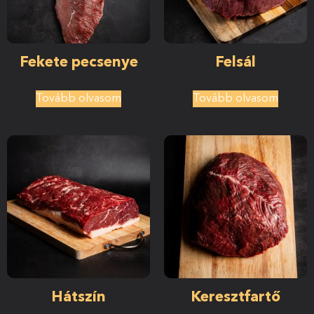
Fekete pecsenye
Felsál
Tovább olvasom
Tovább olvasom
Hátszín
Keresztfartő