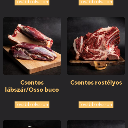
Tovább olvasom
Tovább olvasom
Csontos
Csontos rostélyos
lábszár/Osso buco
Tovább olvasom
Tovább olvasom