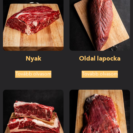
Nyak
Oldal lapocka
Tovább olvasom
Tovább olvasom