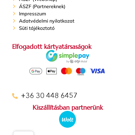
ÁSZF (Partnereknek)
Impresszum
Adatvédelmi nyilatkozat
Süti tájékoztató
Elfogadott kártyatársaságok
+36 30 448 6457
Kiszállításban partnerünk