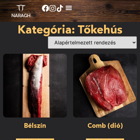
Kategória: Tőkehús
Bélszín
Comb (dió)