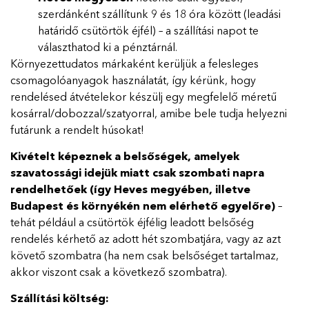
szerdánként szállítunk 9 és 18 óra között (leadási
határidő csütörtök éjfél) – a szállítási napot te
választhatod ki a pénztárnál.
Környezettudatos márkaként kerüljük a felesleges
csomagolóanyagok használatát, így kérünk, hogy
rendelésed átvételekor készülj egy megfelelő méretű
kosárral/dobozzal/szatyorral, amibe bele tudja helyezni
futárunk a rendelt húsokat!
Kivételt képeznek a belsőségek, amelyek
szavatossági idejük miatt csak szombati napra
rendelhetőek (így Heves megyében, illetve
Budapest és környékén nem elérhető egyelőre)
–
tehát például a csütörtök éjfélig leadott belsőség
rendelés kérhető az adott hét szombatjára, vagy az azt
követő szombatra (ha nem csak belsőséget tartalmaz,
akkor viszont csak a következő szombatra).
Szállítási költség: