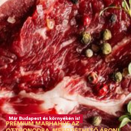
Már Budapest és környékén is!
PRÉMIUM MARHAHÚS AZ
OTTHONODBA, MEGFIZETHETŐ ÁRON!