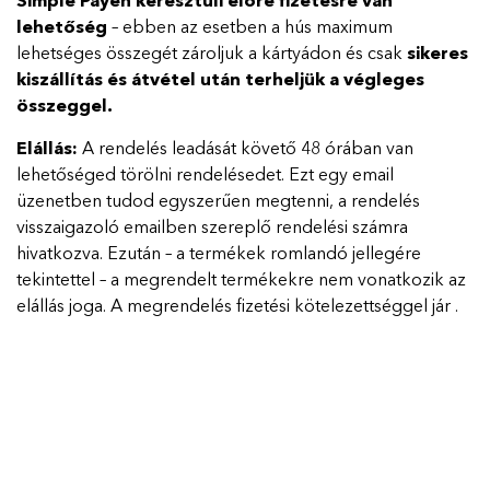
Simple Payen keresztüli előre fizetésre van
lehetőség
– ebben az esetben a hús maximum
lehetséges összegét zároljuk a kártyádon és csak
sikeres
kiszállítás és átvétel után terheljük a végleges
összeggel.
Elállás:
A rendelés leadását követő 48 órában van
lehetőséged törölni rendelésedet. Ezt egy email
üzenetben tudod egyszerűen megtenni, a rendelés
visszaigazoló emailben szereplő rendelési számra
hivatkozva. Ezután – a termékek romlandó jellegére
tekintettel – a megrendelt termékekre nem vonatkozik az
elállás joga. A megrendelés fizetési kötelezettséggel jár .