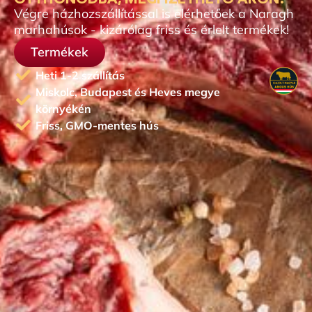
Végre házhozszállítással is elérhetőek a Naragh
marhahúsok - kizárólag friss és érlelt termékek!
Termékek
Heti 1-2 szállítás
Miskolc, Budapest és Heves megye
környékén
Friss, GMO-mentes hús