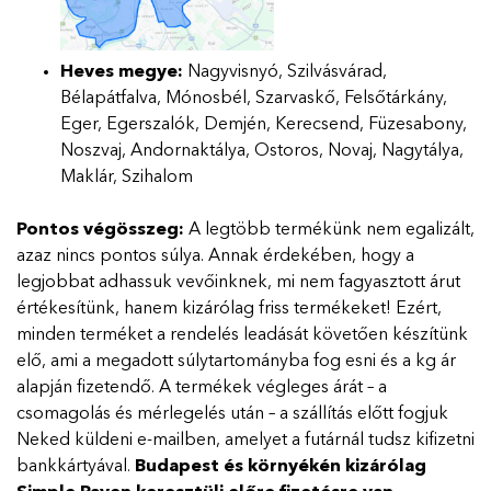
Heves megye:
Nagyvisnyó, Szilvásvárad,
Bélapátfalva, Mónosbél, Szarvaskő, Felsőtárkány,
Eger, Egerszalók, Demjén, Kerecsend, Füzesabony,
Noszvaj, Andornaktálya, Ostoros, Novaj, Nagytálya,
Maklár, Szihalom
Pontos végösszeg:
A legtöbb termékünk nem egalizált,
azaz nincs pontos súlya. Annak érdekében, hogy a
legjobbat adhassuk vevőinknek, mi nem fagyasztott árut
értékesítünk, hanem kizárólag friss termékeket! Ezért,
minden terméket a rendelés leadását követően készítünk
elő, ami a megadott súlytartományba fog esni és a kg ár
alapján fizetendő. A termékek végleges árát – a
csomagolás és mérlegelés után – a szállítás előtt fogjuk
Neked küldeni e-mailben, amelyet a futárnál tudsz kifizetni
bankkártyával.
Budapest és környékén kizárólag