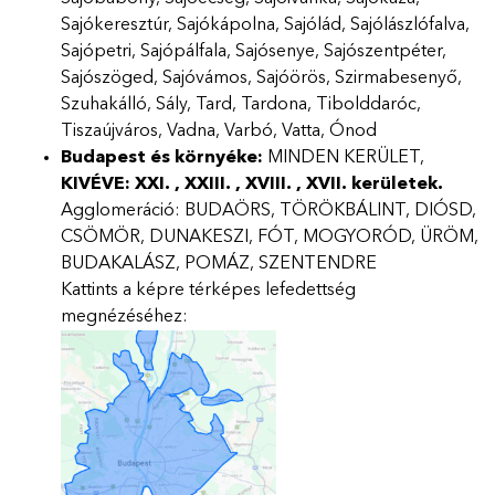
Sajókeresztúr, Sajókápolna, Sajólád, Sajólászlófalva,
Sajópetri, Sajópálfala, Sajósenye, Sajószentpéter,
Sajószöged, Sajóvámos, Sajóörös, Szirmabesenyő,
Szuhakálló, Sály, Tard, Tardona, Tibolddaróc,
Tiszaújváros, Vadna, Varbó, Vatta, Ónod
Budapest és környéke:
MINDEN KERÜLET,
KIVÉVE: XXI. , XXIII. , XVIII. , XVII.
kerületek.
Agglomeráció: BUDAÖRS, TÖRÖKBÁLINT, DIÓSD,
CSÖMÖR, DUNAKESZI, FÓT, MOGYORÓD, ÜRÖM,
BUDAKALÁSZ, POMÁZ, SZENTENDRE
Kattints a képre térképes lefedettség
megnézéséhez: