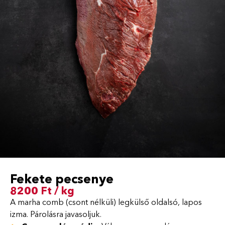
Fekete pecsenye
8200 Ft / kg
A marha comb (csont nélküli) legkülső oldalsó, lapos
izma. Párolásra javasoljuk.