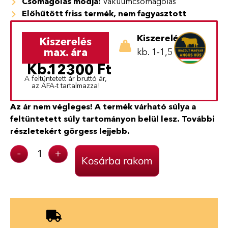
Csomagolás módja:
Vákuumcsomagolás
Előhűtött friss termék, nem fagyasztott
Kiszerelés:
Kiszerelés
max. ára
kb. 1-1,5 kg
Kb.
12300
Ft
A feltüntetett ár bruttó ár,
az ÁFA-t tartalmazza!
Az ár nem végleges! A termék várható súlya a
feltüntetett súly tartományon belül lesz. További
részletekért görgess lejjebb.
-
+
Kosárba rakom