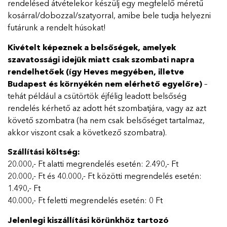
rendelésed átvételekor készülj egy megfelelő méretű
kosárral/dobozzal/szatyorral, amibe bele tudja helyezni
futárunk a rendelt húsokat!
Kivételt képeznek a belsőségek, amelyek
szavatossági idejük miatt csak szombati napra
rendelhetőek (így Heves megyében, illetve
Budapest és környékén nem elérhető egyelőre)
–
tehát például a csütörtök éjfélig leadott belsőség
rendelés kérhető az adott hét szombatjára, vagy az azt
követő szombatra (ha nem csak belsőséget tartalmaz,
akkor viszont csak a következő szombatra).
Szállítási költség:
20.000,- Ft alatti megrendelés esetén: 2.490,- Ft
20.000,- Ft és 40.000,- Ft közötti megrendelés esetén:
1.490,- Ft
40.000,- Ft feletti megrendelés esetén: 0 Ft
Jelenlegi kiszállítási körünkhöz tartozó