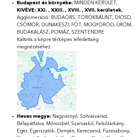
Budapest és környéke:
MINDEN KERÜLET,
KIVÉVE: XXI. , XXIII. , XVIII. , XVII.
kerületek.
Agglomeráció: BUDAÖRS, TÖRÖKBÁLINT, DIÓSD,
CSÖMÖR, DUNAKESZI, FÓT, MOGYORÓD, ÜRÖM,
BUDAKALÁSZ, POMÁZ, SZENTENDRE
Kattints a képre térképes lefedettség
megnézéséhez:
Heves megye:
Nagyvisnyó, Szilvásvárad,
Bélapátfalva, Mónosbél, Szarvaskő, Felsőtárkány,
Eger, Egerszalók, Demjén, Kerecsend, Füzesabony,