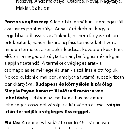
Noszvaj, Andornaktálya, Ostoros, Novaj, Nagytálya,
Maklár, Szihalom
Pontos végösszeg:
A legtöbb termékünk nem egalizált,
azaz nincs pontos súlya. Annak érdekében, hogy a
legjobbat adhassuk vevőinknek, mi nem fagyasztott árut
értékesítünk, hanem kizárólag friss termékeket! Ezért,
minden terméket a rendelés leadását követően készítünk
elő, ami a megadott súlytartományba fog esni és a kg ár
alapján fizetendő. A termékek végleges árát – a
csomagolás és mérlegelés után – a szállítás előtt fogjuk
Neked küldeni e-mailben, amelyet a futárnál tudsz kifizetni
bankkártyával.
Budapest és környékén kizárólag
Simple Payen keresztüli előre fizetésre van
lehetőség
– ebben az esetben a hús maximum
lehetséges összegét zároljuk a kártyádon és csak
vágás
után terheljük a végleges összeggel.
Elállás:
A rendelés leadását követő 48 órában van