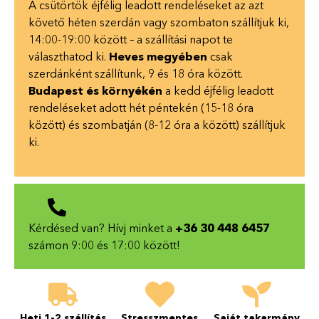
A csütörtök éjfélig leadott rendeléseket az azt
követő héten szerdán vagy szombaton szállítjuk ki,
14:00-19:00 között – a szállítási napot te
választhatod ki.
Heves megyében
csak
szerdánként szállítunk, 9 és 18 óra között.
Budapest és környékén
a kedd éjfélig leadott
rendeléseket adott hét péntekén (15-18 óra
között) és szombatján (8-12 óra a között) szállítjuk
ki.
Kérdésed van? Hívj minket a
+36 30 448 6457
számon 9:00 és 17:00 között!
Heti 1-2 szállítás
Stresszmentes
Saját takarmány