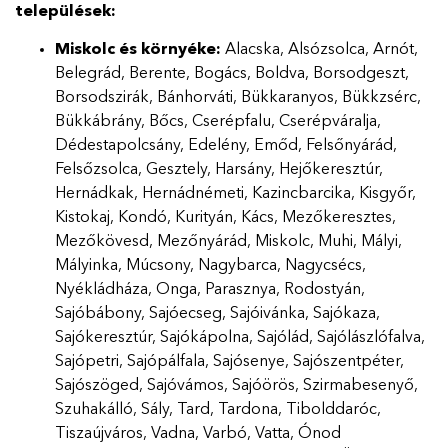
települések:
Miskolc és környéke:
Alacska, Alsózsolca, Arnót,
Belegrád, Berente, Bogács, Boldva, Borsodgeszt,
Borsodszirák, Bánhorváti, Bükkaranyos, Bükkzsérc,
Bükkábrány, Bőcs, Cserépfalu, Cserépváralja,
Dédestapolcsány, Edelény, Emőd, Felsőnyárád,
Felsőzsolca, Gesztely, Harsány, Hejőkeresztúr,
Hernádkak, Hernádnémeti, Kazincbarcika, Kisgyőr,
Kistokaj, Kondó, Kurityán, Kács, Mezőkeresztes,
Mezőkövesd, Mezőnyárád, Miskolc, Muhi, Mályi,
Mályinka, Múcsony, Nagybarca, Nagycsécs,
Nyékládháza, Onga, Parasznya, Rodostyán,
Sajóbábony, Sajóecseg, Sajóivánka, Sajókaza,
Sajókeresztúr, Sajókápolna, Sajólád, Sajólászlófalva,
Sajópetri, Sajópálfala, Sajósenye, Sajószentpéter,
Sajószöged, Sajóvámos, Sajóörös, Szirmabesenyő,
Szuhakálló, Sály, Tard, Tardona, Tibolddaróc,
Tiszaújváros, Vadna, Varbó, Vatta, Ónod