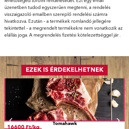
lehetőséged törölni rendelésedet. Ezt egy email
üzenetben tudod egyszerűen megtenni, a rendelés
visszaigazoló emailben szereplő rendelési számra
hivatkozva. Ezután – a termékek romlandó jellegére
tekintettel – a megrendelt termékekre nem vonatkozik az
elállás joga. A megrendelés fizetési kötelezettséggel jár .
EZEK IS ÉRDEKELHETNEK
Tomahawk
16600 Ft/kg