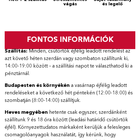
vágás
és legelő
FONTOS INFORMÁCIÓK
Szállítás:
Minden, csütörtök éjfélig leadott rendelést az
azt követő héten szerdán vagy szombaton szállítunk ki,
14:00-19:00 között – a szállítási napot te választhatod ki a
pénztárnál.
Budapesten és környékén
a vasárnap éjfélig leadott
rendeléseket a következő hét péntekén (12:00-18:00) és
szombatján (8:00-14:00) szállítjuk.
Heves megyében
hetente csak egyszer, szerdánként
szállítunk 9 és 18 óra között (leadási határidő csütörtök
éjfél). Környezettudatos márkaként kerüljük a felesleges
csomagolóanyagok használatát, így kérünk, hogy