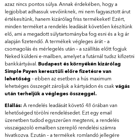
azaz nincs pontos súlya. Annak érdekében, hogy a
legjobbat adhassuk vevőinknek, mi nem fagyasztott árut
értékesítünk, hanem kizárólag friss termékeket! Ezért,
minden terméket a rendelés leadását követően készítünk
elő, ami a megadott súlytartományba fog esni és a kg ár
alapján fizetendő. A termékek végleges árát – a
csomagolás és mérlegelés után – a szállítás előtt fogjuk
Neked küldeni e-mailben, amelyet a futárnál tudsz kifizetni
bankkártyával.
Budapest és környékén kizárólag
Simple Payen keresztüli előre fizetésre van
lehetőség
– ebben az esetben a hús maximum
lehetséges összegét zároljuk a kártyádon és csak
vágás
után terheljük a végleges összeggel.
Elállás:
A rendelés leadását követő 48 órában van
lehetőséged törölni rendelésedet. Ezt egy email
üzenetben tudod egyszerűen megtenni, a rendelés
visszaigazoló emailben szereplő rendelési számra
hivatkozva. Ezután – a termékek romlandó jellegére