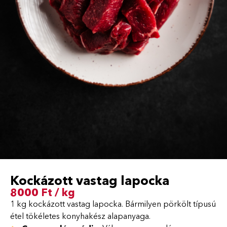
Kockázott vastag lapocka
8000 Ft / kg
1 kg kockázott vastag lapocka. Bármilyen pörkölt típusú
étel tökéletes konyhakész alapanyaga.