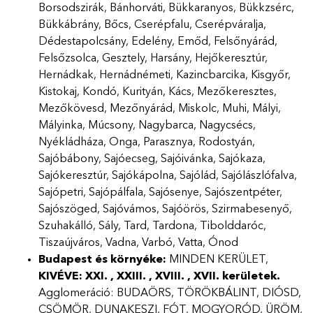
Borsodszirák, Bánhorváti, Bükkaranyos, Bükkzsérc,
Bükkábrány, Bőcs, Cserépfalu, Cserépváralja,
Dédestapolcsány, Edelény, Emőd, Felsőnyárád,
Felsőzsolca, Gesztely, Harsány, Hejőkeresztúr,
Hernádkak, Hernádnémeti, Kazincbarcika, Kisgyőr,
Kistokaj, Kondó, Kurityán, Kács, Mezőkeresztes,
Mezőkövesd, Mezőnyárád, Miskolc, Muhi, Mályi,
Mályinka, Múcsony, Nagybarca, Nagycsécs,
Nyékládháza, Onga, Parasznya, Rodostyán,
Sajóbábony, Sajóecseg, Sajóivánka, Sajókaza,
Sajókeresztúr, Sajókápolna, Sajólád, Sajólászlófalva,
Sajópetri, Sajópálfala, Sajósenye, Sajószentpéter,
Sajószöged, Sajóvámos, Sajóörös, Szirmabesenyő,
Szuhakálló, Sály, Tard, Tardona, Tibolddaróc,
Tiszaújváros, Vadna, Varbó, Vatta, Ónod
Budapest és környéke:
MINDEN KERÜLET,
KIVÉVE: XXI. , XXIII. , XVIII. , XVII.
kerületek.
Agglomeráció: BUDAÖRS, TÖRÖKBÁLINT, DIÓSD,
CSÖMÖR, DUNAKESZI, FÓT, MOGYORÓD, ÜRÖM,