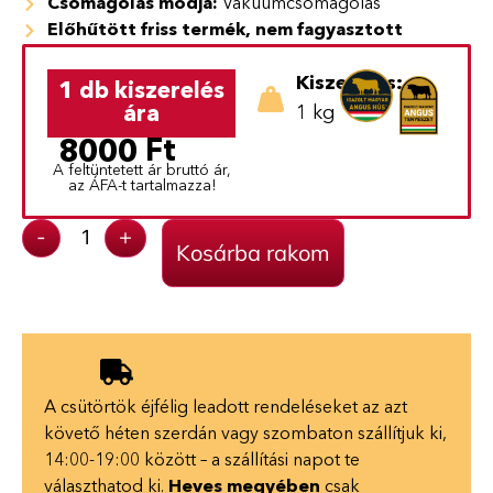
Csomagolás módja:
Vákuumcsomagolás
Előhűtött friss termék, nem fagyasztott
Kiszerelés:
1 db kiszerelés
ára
1 kg
8000
Ft
A feltüntetett ár bruttó ár,
az ÁFA-t tartalmazza!
-
+
Kosárba rakom
A csütörtök éjfélig leadott rendeléseket az azt
követő héten szerdán vagy szombaton szállítjuk ki,
14:00-19:00 között – a szállítási napot te
választhatod ki.
Heves megyében
csak