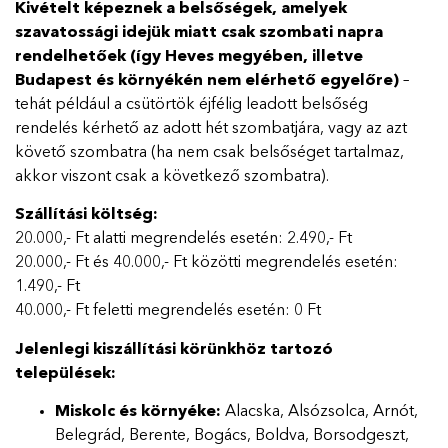
Kivételt képeznek a belsőségek, amelyek
szavatossági idejük miatt csak szombati napra
rendelhetőek (így Heves megyében, illetve
Budapest és környékén nem elérhető egyelőre)
–
tehát például a csütörtök éjfélig leadott belsőség
rendelés kérhető az adott hét szombatjára, vagy az azt
követő szombatra (ha nem csak belsőséget tartalmaz,
akkor viszont csak a következő szombatra).
Szállítási költség:
20.000,- Ft alatti megrendelés esetén: 2.490,- Ft
20.000,- Ft és 40.000,- Ft közötti megrendelés esetén:
1.490,- Ft
40.000,- Ft feletti megrendelés esetén: 0 Ft
Jelenlegi kiszállítási körünkhöz tartozó
települések:
Miskolc és környéke:
Alacska, Alsózsolca, Arnót,
Belegrád, Berente, Bogács, Boldva, Borsodgeszt,