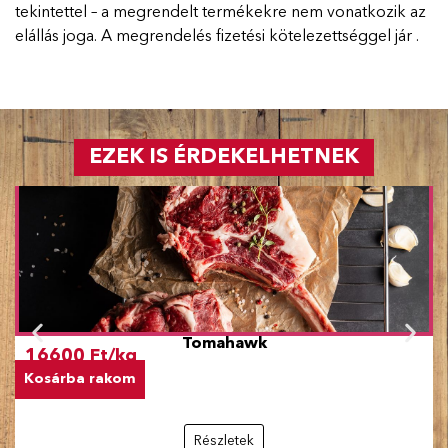
tekintettel – a megrendelt termékekre nem vonatkozik az
elállás joga. A megrendelés fizetési kötelezettséggel jár .
EZEK IS ÉRDEKELHETNEK
Tomahawk
16600 Ft/kg
Kosárba rakom
Részletek