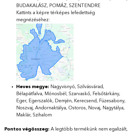
BUDAKALÁSZ, POMÁZ, SZENTENDRE
Kattints a képre térképes lefedettség
megnézéséhez:
Heves megye:
Nagyvisnyó, Szilvásvárad,
Bélapátfalva, Mónosbél, Szarvaskő, Felsőtárkány,
Eger, Egerszalók, Demjén, Kerecsend, Füzesabony,
Noszvaj, Andornaktálya, Ostoros, Novaj, Nagytálya,
Maklár, Szihalom
Pontos végösszeg:
A legtöbb termékünk nem egalizált,