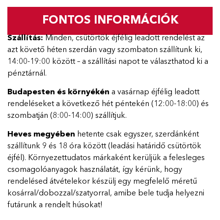
FONTOS INFORMÁCIÓK
Szállítás:
Minden, csütörtök éjfélig leadott rendelést az
azt követő héten szerdán vagy szombaton szállítunk ki,
14:00-19:00 között – a szállítási napot te választhatod ki a
pénztárnál.
Budapesten és környékén
a vasárnap éjfélig leadott
rendeléseket a következő hét péntekén (12:00-18:00) és
szombatján (8:00-14:00) szállítjuk.
Heves megyében
hetente csak egyszer, szerdánként
szállítunk 9 és 18 óra között (leadási határidő csütörtök
éjfél). Környezettudatos márkaként kerüljük a felesleges
csomagolóanyagok használatát, így kérünk, hogy
rendelésed átvételekor készülj egy megfelelő méretű
kosárral/dobozzal/szatyorral, amibe bele tudja helyezni
futárunk a rendelt húsokat!