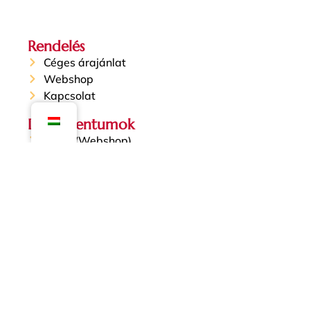
Rendelés
Céges árajánlat
Webshop
Kapcsolat
Dokumentumok
ÁSZF (Webshop)
ÁSZF (Partnereknek)
Impresszum
Adatvédelmi nyilatkozat
Süti tájékoztató
Elfogadott kártyatársaságok