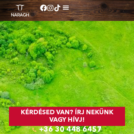
KÉRDÉSED VAN? ÍRJ NEKÜNK
VAGY HÍVJ!
+36 30 448 6457