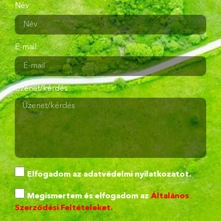
Név
E-mail
Üzenet/kérdés
Elfogadom az
adatvédelmi nyilatkozatot.
Megismertem és elfogadom az
Általános
Szerződési Feltételeket.