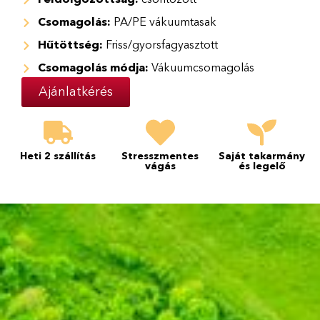
Csomagolás:
PA/PE vákuumtasak
Hűtöttség:
Friss/gyorsfagyasztott
Csomagolás módja:
Vákuumcsomagolás
Ajánlatkérés
Heti 2 szállítás
Stresszmentes
Saját takarmány
vágás
és legelő