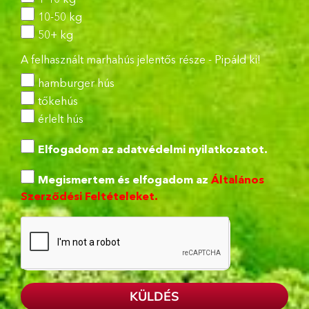
10-50 kg
50+ kg
A felhasznált marhahús jelentős része - Pipáld ki!
hamburger hús
tőkehús
érlelt hús
Elfogadom az
adatvédelmi nyilatkozatot.
Megismertem és elfogadom az
Általános
Szerződési Feltételeket.
KÜLDÉS