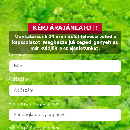
KÉRJ ÁRAJÁNLATOT!
Munkatársunk 24 órán belül felveszi veled a
kapcsolatot. Megbeszéljük céged igényeit és
már küldjük is az ajánlatunkat.
Cégnév
Adószám:
Vendéglátó egység neve
Vendéglátó egység címe