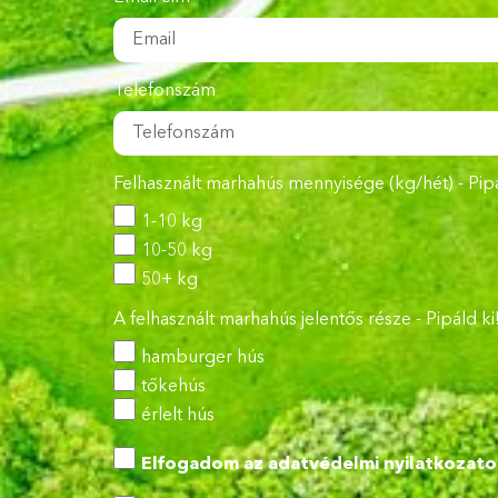
Telefonszám
Felhasznált marhahús mennyisége (kg/hét) - Pipá
1-10 kg
10-50 kg
50+ kg
A felhasznált marhahús jelentős része - Pipáld ki
hamburger hús
tőkehús
érlelt hús
Elfogadom az
adatvédelmi nyilatkozato