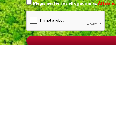
Megismertem és elfogadom az
Általáno