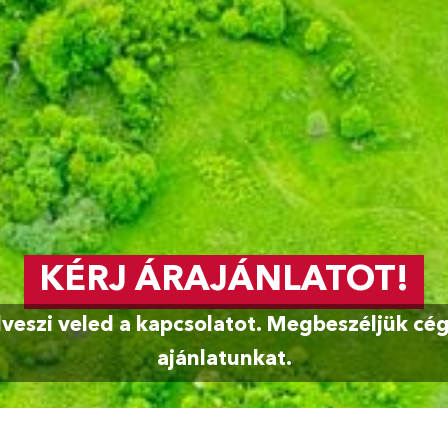
KÉRJ ÁRAJÁNLATOT!
veszi veled a kapcsolatot. Megbeszéljük cége
ajánlatunkat.