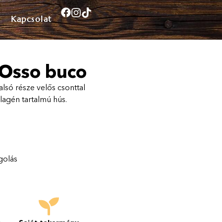
Kapcsolat
/Osso buco
lsó része velős csonttal
llagén tartalmú hús.
olás