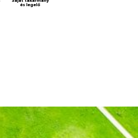
s
Saját takarmány
és legelő