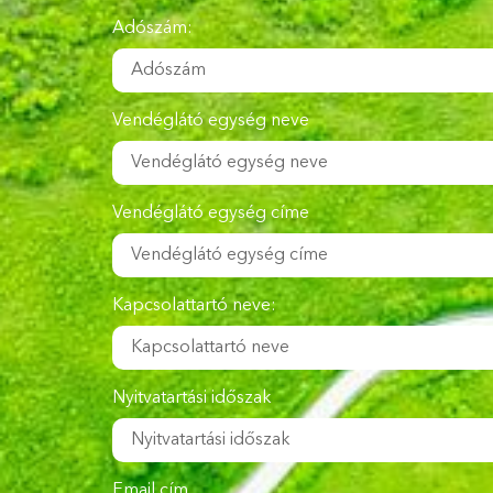
Adószám:
Vendéglátó egység neve
Vendéglátó egység címe
Kapcsolattartó neve:
Nyitvatartási időszak
Email cím