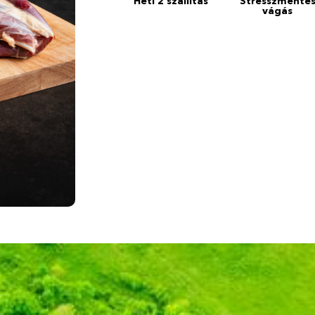
Heti 2 szállítás
Stresszmente
vágás