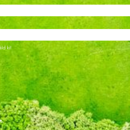
ld ki!
!
t.