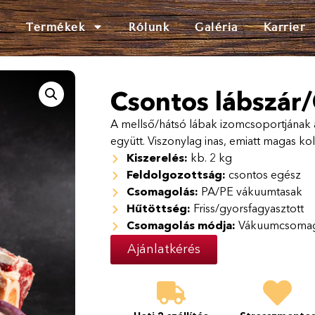
k
Termékek
Rólunk
Galéria
Karrier
Csontos lábszár
A mellső/hátsó lábak izomcsoportjának a
együtt. Viszonylag inas, emiatt magas ko
Kiszerelés:
kb. 2 kg
Feldolgozottság:
csontos egész
Csomagolás:
PA/PE vákuumtasak
Hűtöttség:
Friss/gyorsfagyasztott
Csomagolás módja:
Vákuumcsomag
Ajánlatkérés