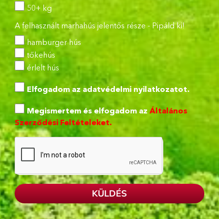
50+ kg
A felhasznált marhahús jelentős része - Pipáld ki!
hamburger hús
tőkehús
érlelt hús
Elfogadom az
adatvédelmi nyilatkozatot.
Megismertem és elfogadom az
Általános
Szerződési Feltételeket.
KÜLDÉS