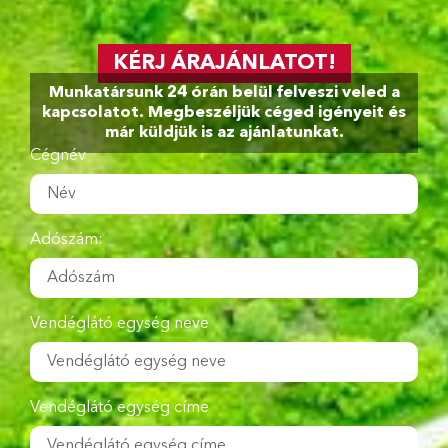
KÉRJ ÁRAJÁNLATOT!
Munkatársunk 24 órán belül felveszi veled a
kapcsolatot. Megbeszéljük céged igényeit és
már küldjük is az ajánlatunkat.
Cégnév
Adószám:
Vendéglátó egység neve
Vendéglátó egység címe