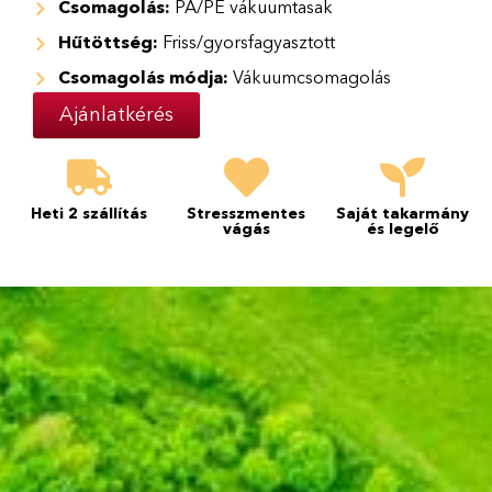
Csomagolás:
PA/PE vákuumtasak
Hűtöttség:
Friss/gyorsfagyasztott
Csomagolás módja:
Vákuumcsomagolás
Ajánlatkérés
Heti 2 szállítás
Stresszmentes
Saját takarmány
vágás
és legelő