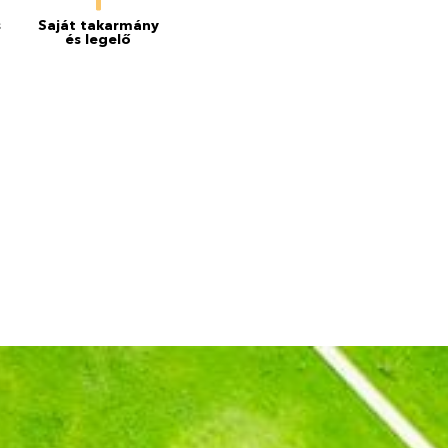
s
Saját takarmány
és legelő