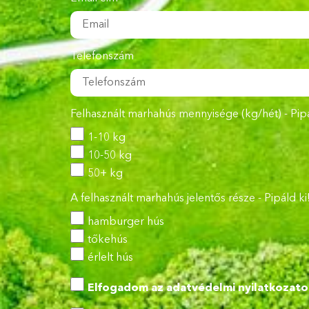
Telefonszám
Felhasznált marhahús mennyisége (kg/hét) - Pipá
1-10 kg
10-50 kg
50+ kg
A felhasznált marhahús jelentős része - Pipáld ki
hamburger hús
tőkehús
érlelt hús
Elfogadom az
adatvédelmi nyilatkozato