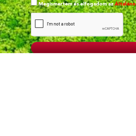
Megismertem és elfogadom az
Általáno