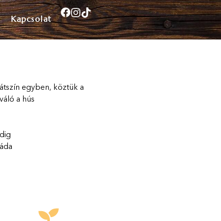
Kapcsolat
átszín egyben, köztük a
iváló a hús
dig
láda