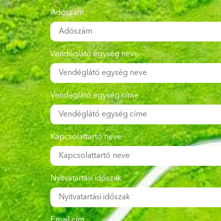
Adószám:
Vendéglátó egység neve
Vendéglátó egység címe
Kapcsolattartó neve:
Nyitvatartási időszak
Email cím