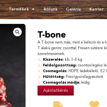
k
Termékek
Rólunk
Galéria
Karrier
T-bone
A T-bone nem más, mint a bélszín és a h
T alakú gerinc csonttal. Frissen sütésre k
szerelmeseinek.
Kiszerelés:
kb. 5-8 kg
Feldolgozottság:
csontos/egész le
Csomagolás:
HDPE ládabélelő; E2 
Hűtöttség:
Friss/gyorsfagyasztott
Csomagolás módja:
ledig
Ajánlatkérés