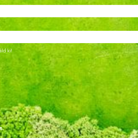
ld ki!
!
t.