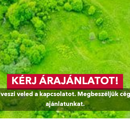
KÉRJ ÁRAJÁNLATOT!
veszi veled a kapcsolatot. Megbeszéljük cége
ajánlatunkat.