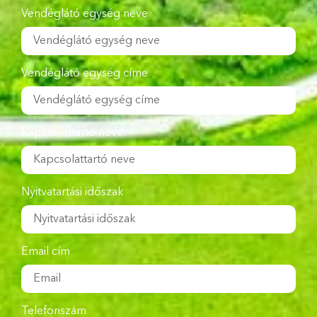
Vendéglátó egység neve
Vendéglátó egység címe
Kapcsolattartó neve:
Nyitvatartási időszak
Email cím
Telefonszám