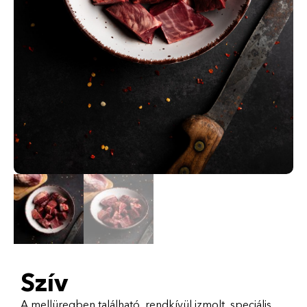
Szív
A mellüregben található, rendkívül izmolt, speciális