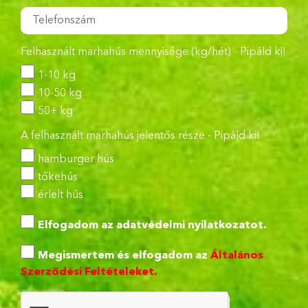
Felhasznált marhahús mennyisége (kg/hét) - Pipáld ki!
1-10 kg
10-50 kg
50+ kg
A felhasznált marhahús jelentős része - Pipáld ki!
hamburger hús
tőkehús
érlelt hús
Elfogadom az
adatvédelmi nyilatkozatot.
Megismertem és elfogadom az
Általános
Szerződési Feltételeket.