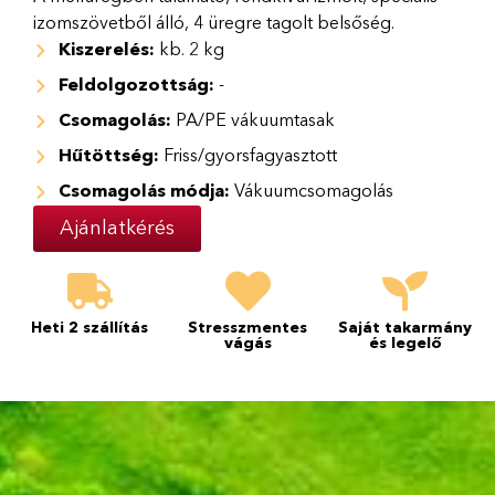
izomszövetből álló, 4 üregre tagolt belsőség.
Kiszerelés:
kb. 2 kg
Feldolgozottság:
-
Csomagolás:
PA/PE vákuumtasak
Hűtöttség:
Friss/gyorsfagyasztott
Csomagolás módja:
Vákuumcsomagolás
Ajánlatkérés
Heti 2 szállítás
Stresszmentes
Saját takarmány
vágás
és legelő