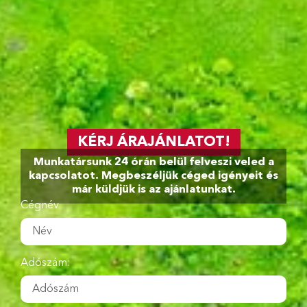
KÉRJ ÁRAJÁNLATOT!
Munkatársunk 24 órán belül felveszi veled a
kapcsolatot. Megbeszéljük céged igényeit és
már küldjük is az ajánlatunkat.
Cégnév
Adószám: