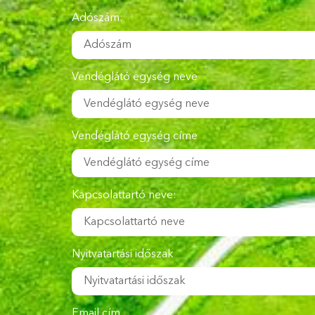
Adószám:
Vendéglátó egység neve
Vendéglátó egység címe
Kapcsolattartó neve:
Nyitvatartási időszak
Email cím