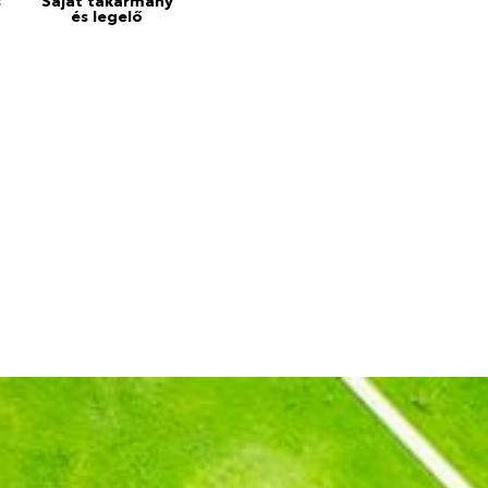
s
Saját takarmány
és legelő