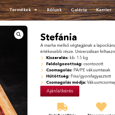
k
Termékek
Rólunk
Galéria
Karrier
Stefánia
A marha mellső végtagjának a lapockának
értékesebb része. Univerzálisan felhaszn
Kiszerelés:
kb. 1.5 kg
Feldolgozottság:
csontozott
Csomagolás:
PA/PE vákuumtasak
Hűtöttség:
Friss/gyorsfagyasztott
Csomagolás módja:
Vákuumcsomag
Ajánlatkérés