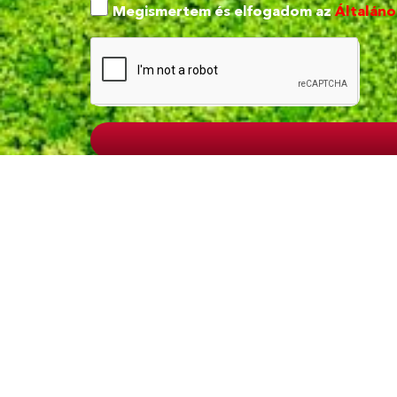
Megismertem és elfogadom az
Általáno