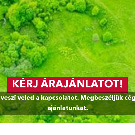
KÉRJ ÁRAJÁNLATOT!
veszi veled a kapcsolatot. Megbeszéljük cége
ajánlatunkat.