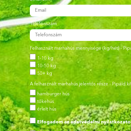
Telefonszám
Felhasznált marhahús mennyisége (kg/hét) - Pipá
1-10 kg
10-50 kg
50+ kg
A felhasznált marhahús jelentős része - Pipáld ki
hamburger hús
tőkehús
érlelt hús
Elfogadom az
adatvédelmi nyilatkozato