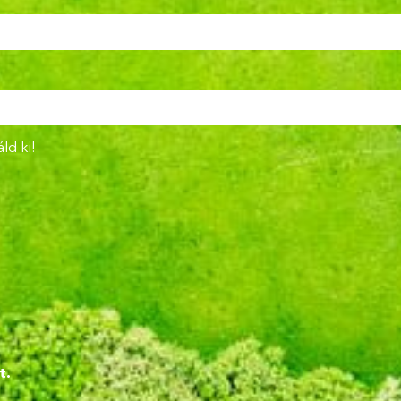
ld ki!
!
t.