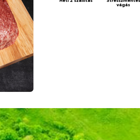
Heti 2 szállítás
Stresszmente
vágás