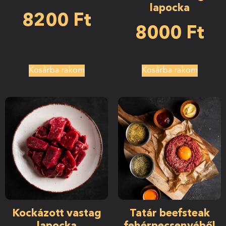
lapocka
8200
Ft
8000
Ft
Kosárba rakom
Kosárba rakom
Kockázott vastag
Tatár beefsteak