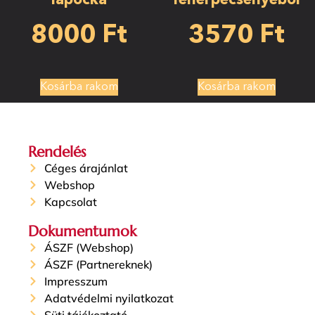
lapocka
fehérpecsenyéből
8000
Ft
3570
Ft
Kosárba rakom
Kosárba rakom
Rendelés
Céges árajánlat
Webshop
Kapcsolat
Dokumentumok
ÁSZF (Webshop)
ÁSZF (Partnereknek)
Impresszum
Adatvédelmi nyilatkozat
Süti tájékoztató