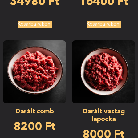
34980
Ft
16400
Ft
Kosárba rakom
Kosárba rakom
Darált comb
Darált vastag
lapocka
8200
Ft
8000
Ft