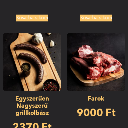
Kosárba rakom
Kosárba rakom
Egyszerűen
Farok
Nagyszerű
9000
Ft
grillkolbász
2370
Ft