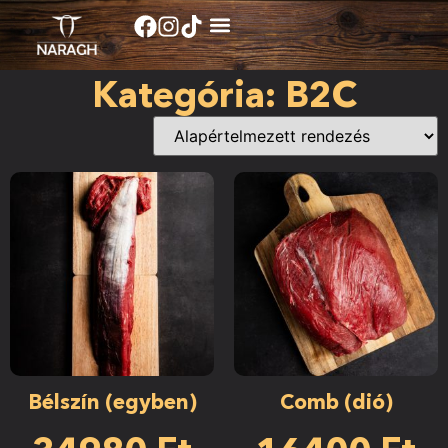
Kategória: B2C
Bélszín (egyben)
Comb (dió)