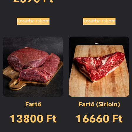
Kosárba rakom
Kosárba rakom
Fartő
Fartő (Sirloin)
13800
Ft
16660
Ft