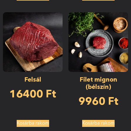
Felsál
Filet mignon
(bélszín)
16400
Ft
9960
Ft
Kosárba rakom
Kosárba rakom