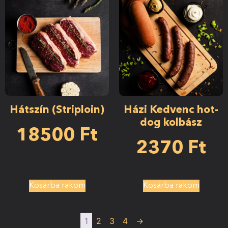
Hátszín (Striploin)
Házi Kedvenc hot-
dog kolbász
18500
Ft
2370
Ft
Kosárba rakom
Kosárba rakom
1
2
3
4
→