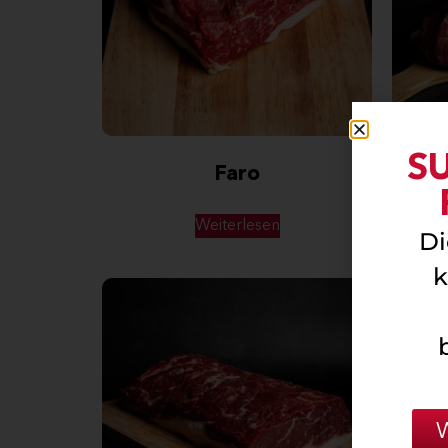
S
Faro
Weiterlesen
Di
k