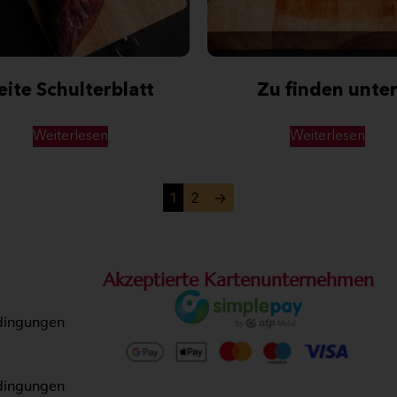
eite Schulterblatt
Zu finden unte
Weiterlesen
Weiterlesen
1
2
→
Akzeptierte Kartenunternehmen
dingungen
dingungen