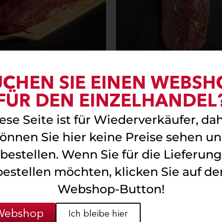
UCHEN SIE EINEN WEBSH
Weißer Speck
Schwarzer Spec
FÜR DEN EINZELHANDEL
Weiterlesen
Weiterlesen
ese Seite ist für Wiederverkäufer, da
önnen Sie hier keine Preise sehen u
bestellen. Wenn Sie für die Lieferung
bestellen möchten, klicken Sie auf de
Webshop-Button!
Webshop
Ich bleibe hier