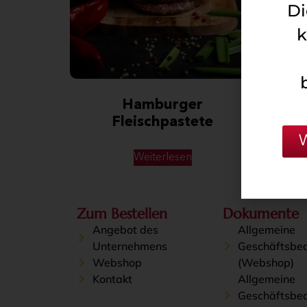
Di
k
Hamburger
Sma
Fleischpastete
P
Weiterlesen
Zum Bestellen
Dokumente
Angebot des
Allgemeine
Unternehmens
Geschäftsbe
Webshop
(Webshop)
Kontakt
Allgemeine
Geschäftsbe