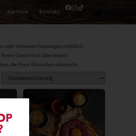
Karriere
Kontakt
 oder kleineren Packungen erhältlich.
bt Ihrem Geschmack überlassen!
ten, die Ihren Wünschen entspricht.
OP
?