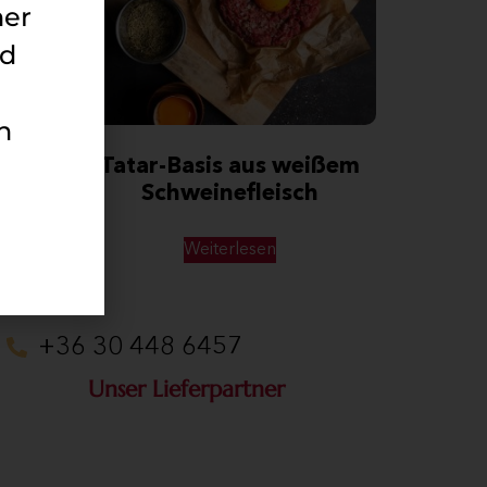
her
nd
n
basic
Tatar-Basis aus weißem
Schweinefleisch
Weiterlesen
+36 30 448 6457
Unser Lieferpartner