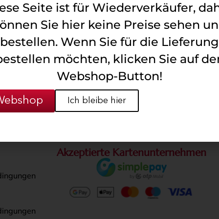
ese Seite ist für Wiederverkäufer, da
önnen Sie hier keine Preise sehen u
bestellen. Wenn Sie für die Lieferung
bestellen möchten, klicken Sie auf de
Webshop-Button!
sh-Burger-Fleisch-
Lendensteak Tatar 
atty-Rohmaterial
Webshop
Ich bleibe hier
Weiterlesen
Weiterlesen
Akzeptierte Kartenunternehmen
dingungen
dingungen