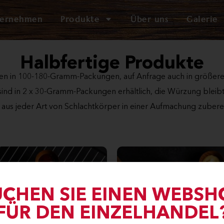
ternehmen
Produkte
Über uns
Galerie
Halbfertige Produkte
hen in 100-180-Gramm-Packungen, auf Anfrage auch in größeren
sind in 2 x 30-Gramm-Packungen erhältlich, die Würzung blei
aus jeder Art von Schlachtkörper in einer Aufmachung zuberei
UCHEN SIE EINEN WEBSH
FÜR DEN EINZELHANDEL