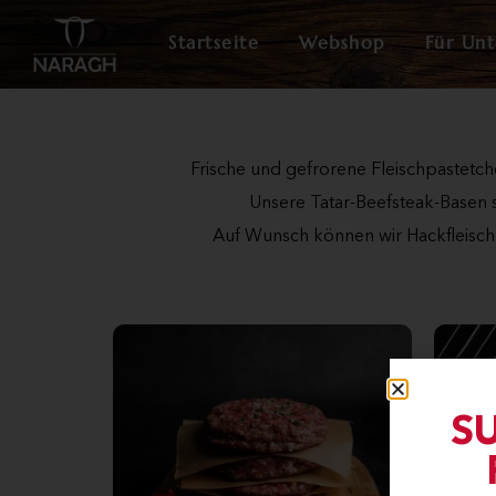
Startseite
Webshop
Für Un
Frische und gefrorene Fleischpastetc
Unsere Tatar-Beefsteak-Basen 
Auf Wunsch können wir Hackfleisch 
S