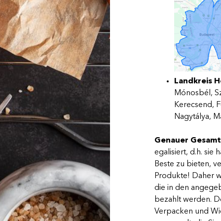
Landkreis H
Mónosbél, Sz
Kerecsend, F
Nagytálya, M
Genauer Gesamt
egalisiert, d.h. s
Beste zu bieten, v
Produkte! Daher w
die in den angege
bezahlt werden. D
Verpacken und Wie