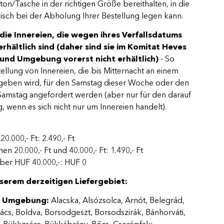
ton/Tasche in der richtigen Größe bereithalten, in die
leisch bei der Abholung Ihrer Bestellung legen kann.
ie Innereien, die wegen ihres Verfallsdatums
rhältlich sind (daher sind sie im Komitat Heves
und Umgebung vorerst nicht erhältlich)
- So
tellung von Innereien, die bis Mitternacht an einem
eben wird, für den Samstag dieser Woche oder den
Samstag angefordert werden (aber nur für den darauf
 wenn es sich nicht nur um Innereien handelt).
20.000,- Ft: 2.490,- Ft
en 20.000,- Ft und 40.000,- Ft: 1.490,- Ft
über HUF 40.000,-: HUF 0
serem derzeitigen Liefergebiet:
d Umgebung:
Alacska, Alsózsolca, Arnót, Belegrád,
ács, Boldva, Borsodgeszt, Borsodszirák, Bánhorváti,