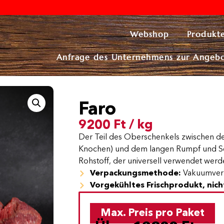
Webshop
Produkt
Anfrage des Unternehmens zur Angeb
Faro
9200 Ft / kg
Der Teil des Oberschenkels zwischen d
Knochen) und dem langen Rumpf und Sc
Rohstoff, der universell verwendet werd
Verpackungsmethode:
Vakuumver
Vorgekühltes Frischprodukt, nich
Max. Preis pro Paket