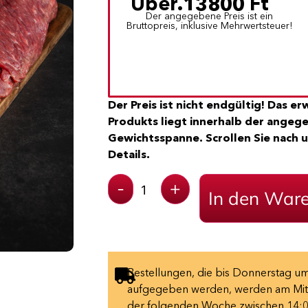
Über.
13800
Ft
Der angegebene Preis ist ein
Bruttopreis, inklusive Mehrwertsteuer!
Der Preis ist nicht endgültig! Das e
Produkts liegt innerhalb der ange
Gewichtsspanne. Scrollen Sie nach u
Details.
-
+
In den War
Bestellungen, die bis Donnerstag um
aufgegeben werden, werden am Mit
der folgenden Woche zwischen 14:0