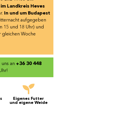
.
im Landkreis Heves
r.
In und um Budapest
Mitternacht aufgegeben
n 15 und 18 Uhr) und
r gleichen Woche
e uns an
+36 30 448
Uhr!
s
Eigenes Futter
und eigene Weide