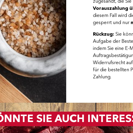
zugesandt, die Sie
Vorauszahlung ü
diesem Fall wird d
gesperrt und nur
Rückzug:
Sie könn
Aufgabe der Bestel
indem Sie eine E-M
Auftragsbestätigun
Widerrufsrecht au
für die bestellten 
Zahlung.
ÖNNTE SIE AUCH INTERES