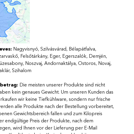
eves:
Nagyvisnyó, Szilvásvárad, Bélapátfalva,
arvaskő, Felsőtárkány, Eger, Egerszalók, Demjén,
üzesabony, Noszvaj, Andornaktálya, Ostoros, Novaj,
aklár, Szihalom
betrag:
Die meisten unserer Produkte sind nicht
ie haben kein genaues Gewicht. Um unseren Kunden das
erkaufen wir keine Tiefkühlware, sondern nur frische
erden alle Produkte nach der Bestellung vorbereitet,
benen Gewichtsbereich fallen und zum Kilopreis
er endgültige Preis der Produkte, nach dem
gen, wird Ihnen vor der Lieferung per E-Mail