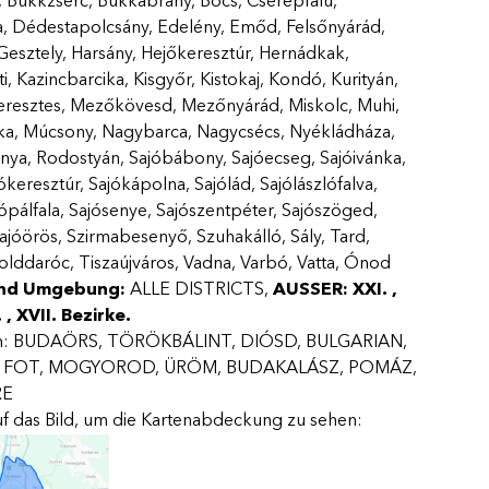
 Bükkzsérc, Bükkábrány, Bőcs, Cserépfalu,
a, Dédestapolcsány, Edelény, Emőd, Felsőnyárád,
 Gesztely, Harsány, Hejőkeresztúr, Hernádkak,
 Kazincbarcika, Kisgyőr, Kistokaj, Kondó, Kurityán,
resztes, Mezőkövesd, Mezőnyárád, Miskolc, Muhi,
nka, Múcsony, Nagybarca, Nagycsécs, Nyékládháza,
nya, Rodostyán, Sajóbábony, Sajóecseg, Sajóivánka,
ókeresztúr, Sajókápolna, Sajólád, Sajólászlófalva,
jópálfala, Sajósenye, Sajószentpéter, Sajószöged,
ajóörös, Szirmabesenyő, Szuhakálló, Sály, Tard,
olddaróc, Tiszaújváros, Vadna, Varbó, Vatta, Ónod
und Umgebung:
ALLE DISTRICTS,
AUSSER: XXI. ,
. , XVII.
Bezirke.
um: BUDAÖRS, TÖRÖKBÁLINT, DIÓSD, BULGARIAN,
, FOT, MOGYOROD, ÜRÖM, BUDAKALÁSZ, POMÁZ,
RE
auf das Bild, um die Kartenabdeckung zu sehen: