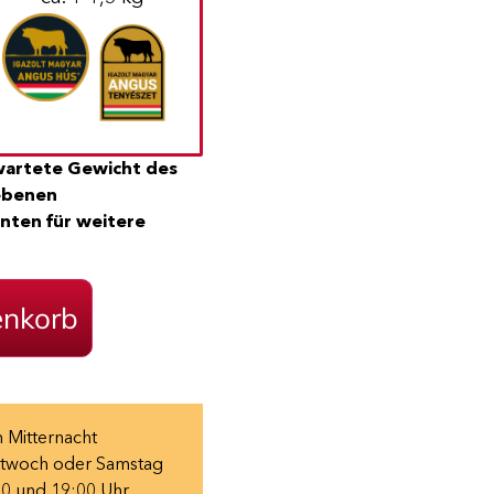
rwartete Gewicht des
gebenen
nten für weitere
enkorb
 Mitternacht
twoch oder Samstag
0 und 19:00 Uhr