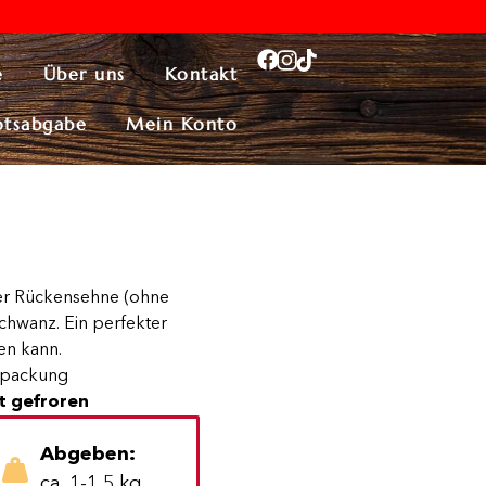
e
Über uns
Kontakt
otsabgabe
Mein Konto
er Rückensehne (ohne
hwanz. Ein perfekter
en kann.
packung
t gefroren
Abgeben:
ca. 1-1,5 kg