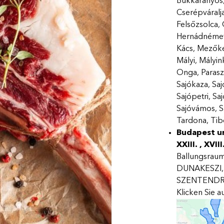
Bükkaranyos,
Cserépváralj
Felsőzsolca,
Hernádnémeti,
Kács, Mezőke
Mályi, Mályi
Onga, Parasz
Sajókaza, Saj
Sajópetri, Sa
Sajóvámos, S
Tardona, Tib
Budapest 
XXIII. , XVIII
Ballungsra
DUNAKESZI
SZENTEND
Klicken Sie 