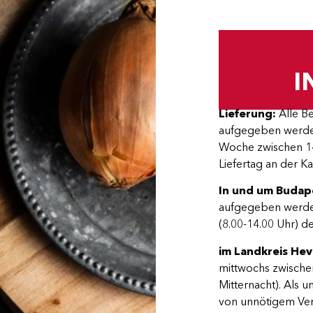
I
Lieferung:
Alle Be
aufgegeben werde
Woche zwischen 14
Liefertag an der K
In und um Buda
aufgegeben werden
(8.00-14.00 Uhr) d
im Landkreis He
mittwochs zwischen
Mitternacht). Als
von unnötigem Verp