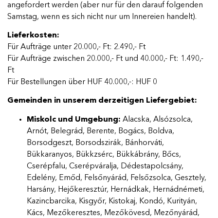
angefordert werden (aber nur für den darauf folgenden
Samstag, wenn es sich nicht nur um Innereien handelt).
Lieferkosten:
Für Aufträge unter 20.000,- Ft: 2.490,- Ft
Für Aufträge zwischen 20.000,- Ft und 40.000,- Ft: 1.490,-
Ft
Für Bestellungen über HUF 40.000,-: HUF 0
Gemeinden in unserem derzeitigen Liefergebiet:
Miskolc und Umgebung:
Alacska, Alsózsolca,
Arnót, Belegrád, Berente, Bogács, Boldva,
Borsodgeszt, Borsodszirák, Bánhorváti,
Bükkaranyos, Bükkzsérc, Bükkábrány, Bőcs,
Cserépfalu, Cserépváralja, Dédestapolcsány,
Edelény, Emőd, Felsőnyárád, Felsőzsolca, Gesztely,
Harsány, Hejőkeresztúr, Hernádkak, Hernádnémeti,
Kazincbarcika, Kisgyőr, Kistokaj, Kondó, Kurityán,
Kács, Mezőkeresztes, Mezőkövesd, Mezőnyárád,