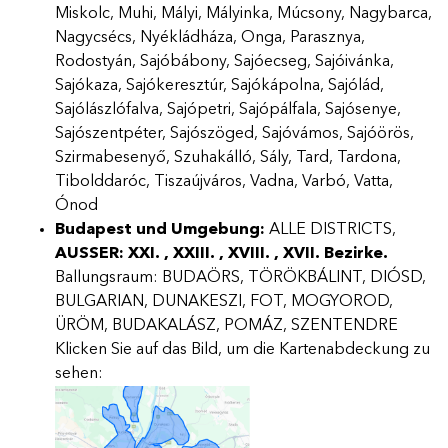
Miskolc, Muhi, Mályi, Mályinka, Múcsony, Nagybarca,
Nagycsécs, Nyékládháza, Onga, Parasznya,
Rodostyán, Sajóbábony, Sajóecseg, Sajóivánka,
Sajókaza, Sajókeresztúr, Sajókápolna, Sajólád,
Sajólászlófalva, Sajópetri, Sajópálfala, Sajósenye,
Sajószentpéter, Sajószöged, Sajóvámos, Sajóörös,
Szirmabesenyő, Szuhakálló, Sály, Tard, Tardona,
Tibolddaróc, Tiszaújváros, Vadna, Varbó, Vatta,
Ónod
Budapest und Umgebung:
ALLE DISTRICTS,
AUSSER: XXI. , XXIII. , XVIII. , XVII.
Bezirke.
Ballungsraum: BUDAÖRS, TÖRÖKBÁLINT, DIÓSD,
BULGARIAN, DUNAKESZI, FOT, MOGYOROD,
ÜRÖM, BUDAKALÁSZ, POMÁZ, SZENTENDRE
Klicken Sie auf das Bild, um die Kartenabdeckung zu
sehen: