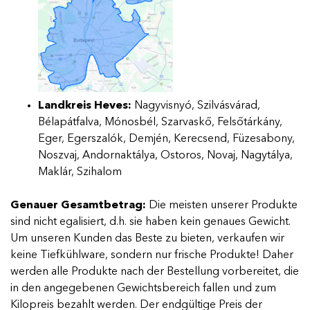
Landkreis Heves:
Nagyvisnyó, Szilvásvárad,
Bélapátfalva, Mónosbél, Szarvaskő, Felsőtárkány,
Eger, Egerszalók, Demjén, Kerecsend, Füzesabony,
Noszvaj, Andornaktálya, Ostoros, Novaj, Nagytálya,
Maklár, Szihalom
Genauer Gesamtbetrag:
Die meisten unserer Produkte
sind nicht egalisiert, d.h. sie haben kein genaues Gewicht.
Um unseren Kunden das Beste zu bieten, verkaufen wir
keine Tiefkühlware, sondern nur frische Produkte! Daher
werden alle Produkte nach der Bestellung vorbereitet, die
in den angegebenen Gewichtsbereich fallen und zum
Kilopreis bezahlt werden. Der endgültige Preis der