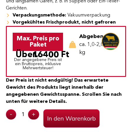
und langsamen Garen, z. B. in Suppen oder Ein-Teller-
Gerichten.
Verpackungsmethode:
Vakuumverpackung
Vorgekühltes Frischprodukt, nicht gefroren
Abgeben:
Max. Preis pro
Paket
ca. 1,0-2,0
kg
Über.
16400
Ft
Der angegebene Preis ist
ein Bruttopreis, inklusive
Mehrwertsteuer!
Der Preis ist nicht endgültig! Das erwartete
Gewicht des Produkts liegt innerhalb der
angegebenen Gewichtsspanne. Scrollen Sie nach
unten für weitere Details.
-
+
In den Warenkorb