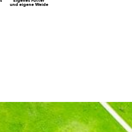
s
Eigenes Futter
und eigene Weide