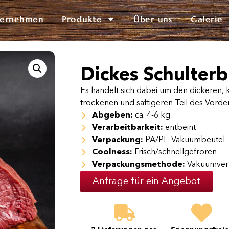
ternehmen
Produkte
Über uns
Galerie
Dickes Schulterb
Es handelt sich dabei um den dickeren,
trockenen und saftigeren Teil des Vorde
Abgeben:
ca. 4-6 kg
Verarbeitbarkeit:
entbeint
Verpackung:
PA/PE-Vakuumbeutel
Coolness:
Frisch/schnellgefroren
Verpackungsmethode:
Vakuumver
Anfrage für ein Angebot