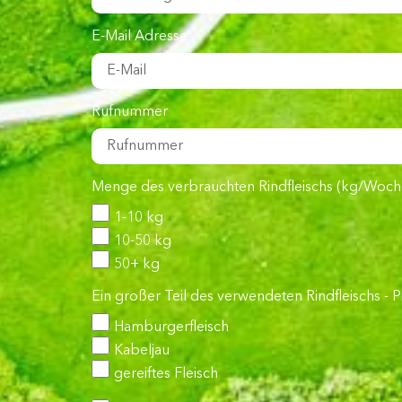
E-Mail Adresse
Rufnummer
Menge des verbrauchten Rindfleischs (kg/Woche)
1-10 kg
10-50 kg
50+ kg
Ein großer Teil des verwendeten Rindfleischs - P
Hamburgerfleisch
Kabeljau
gereiftes Fleisch